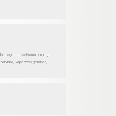
lül megismerkedhettünk a régi
 szalonna, káposztás gombóc,