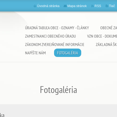
Úvodná stránka
Mapa stránok
RSS
Tlač
ÚRADNÁ TABUĽA OBCE - OZNAMY - ČLÁNKY
OBECNÉ ZA
ZAMESTNANCI OBECNÉHO ÚRADU
VZN OBCE - DOKUME
ZÁKONOM ZVEREJŇOVANÉ INFORMÁCIE
ZÁKLADNÁ ŠK
NAPÍŠTE NÁM
FOTOGALÉRIA
Fotogaléria
vka