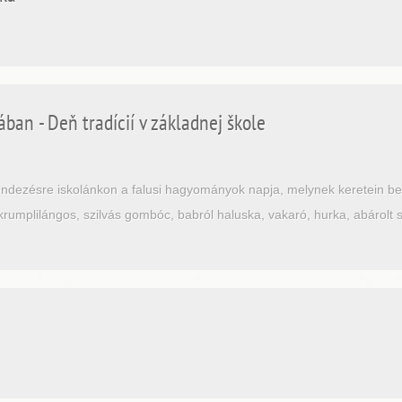
ban - Deň tradícií v základnej škole
ndezésre iskolánkon a falusi hagyományok napja, melynek keretein be
krumplilángos, szilvás gombóc, babról haluska, vakaró, hurka, abárolt