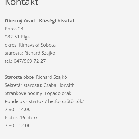
Kontakt
Obecný úrad - Községi hivatal
Barca 24
982 51 Figa
okres: Rimavská Sobota
starosta: Richard Szajko
tel.: 047/569 72 27
Starosta obce: Richard Szajkó
Sekretár starostu: Csaba Horváth
Stránkové hodiny: Fogadó órák
Pondelok - štvrtok / hétfo- csütörtök/
7:30 - 14:00
Piatok /Péntek/
7:30 - 12:00